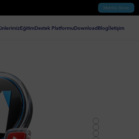
Matriks Store
ünlerimiz
Eğitim
Destek Platformu
Download
Blog
İletişim