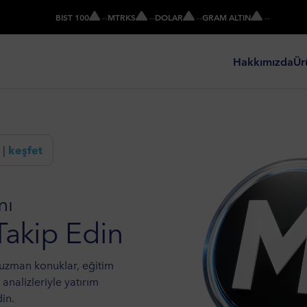
BIST 100
-
-
MTRKS
-
-
DOLAR
-
-
GRAM ALTIN
-
-
Hakkımızda
Ür
 |
keşfet
nı
Takip Edin
 uzman konuklar, eğitim
z analizleriyle yatırım
din.