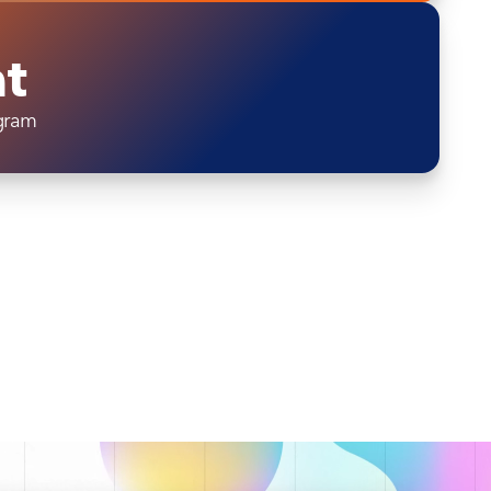
at
gram