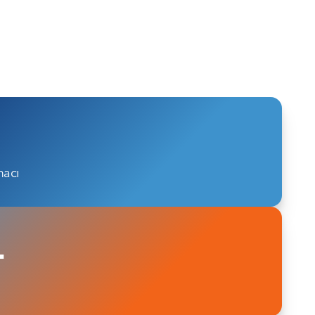
acı
+