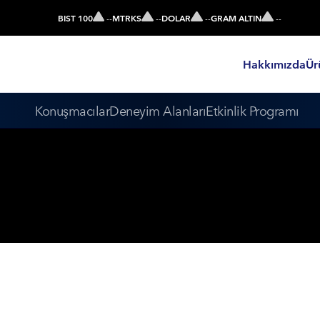
BIST 100
-
-
MTRKS
-
-
DOLAR
-
-
GRAM ALTIN
-
-
Hakkımızda
Ür
Konuşmacılar
Deneyim Alanları
Etkinlik Programı