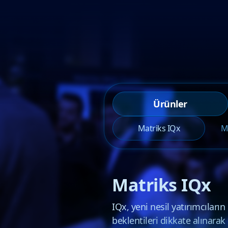
Ürünler
Matriks IQx
M
Matriks IQx
IQx, yeni nesil yatırımcıların
beklentileri dikkate alınarak 