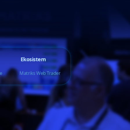
Ekosistem
e
Matriks Web Trader