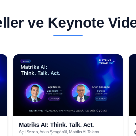
ller ve Keynote Vide
Matriks AI: Think. Talk. Act.
Açıl Sezen, Arkın Şengönül, Matriks AI Takımı