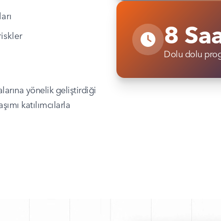
arı
8 Sa
iskler
Dolu dolu pro
arına yönelik geliştirdiği
şımı katılımcılarla