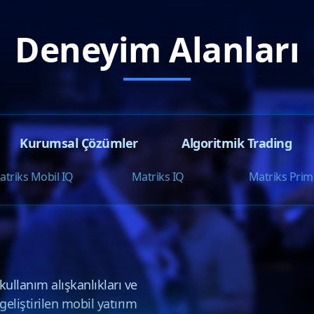
Deneyim Alanları
Kurumsal Çözümler
Algoritmik Trading
atriks Mobil IQ
Matriks IQ
Matriks Prim
 kullanım alışkanlıkları ve
geliştirilen mobil yatırım