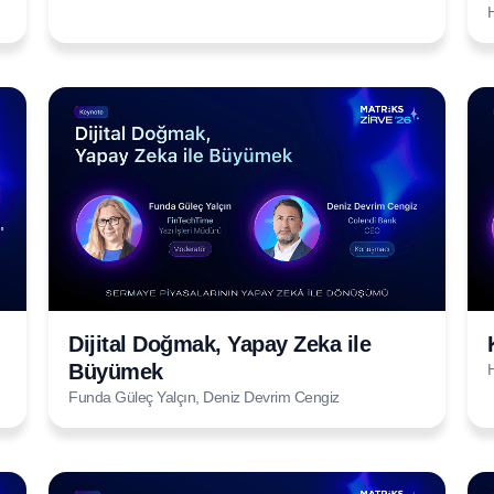
Dijital Doğmak, Yapay Zeka ile
Büyümek
Funda Güleç Yalçın, Deniz Devrim Cengiz