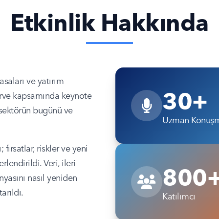
Etkinlik Hakkında
asaları ve yatırım
30+
 Zirve kapsamında keynote
a sektörün bugünü ve
Uzman Konuşm
ırsatlar, riskler ve yeni
ndirildi. Veri, ileri
800
ünyasını nasıl yeniden
arıldı.
Katılımcı