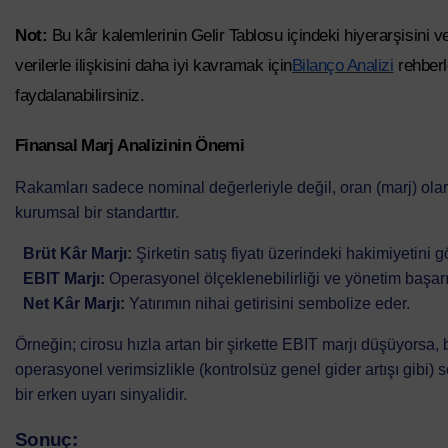
Not:
Bu kâr kalemlerinin Gelir Tablosu içindeki hiyerarşisini ve
verilerle ilişkisini daha iyi kavramak için
Bilanço Analizi
rehberl
faydalanabilirsiniz.
Finansal Marj Analizinin Önemi
Rakamları sadece nominal değerleriyle değil, oran (marj) ola
kurumsal bir standarttır.
Brüt Kâr Marjı:
Şirketin satış fiyatı üzerindeki hakimiyetini gö
EBIT Marjı:
Operasyonel ölçeklenebilirliği ve yönetim başarı
Net Kâr Marjı:
Yatırımın nihai getirisini sembolize eder.
Örneğin; cirosu hızla artan bir şirkette EBIT marjı düşüyors
operasyonel verimsizlikle (kontrolsüz genel gider artışı gibi) 
bir erken uyarı sinyalidir.
Sonuç: