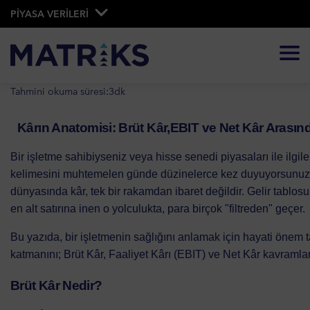
PİYASA VERİLERİ
Tahmini okuma süresi:
3
dk
Kârın Anatomisi: Brüt Kâr,EBIT ve Net Kâr Arasında
Bir işletme sahibiyseniz veya hisse senedi piyasaları ile ilgile
kelimesini muhtemelen günde düzinelerce kez duyuyorsunuzd
dünyasında kâr, tek bir rakamdan ibaret değildir. Gelir tablos
en alt satırına inen o yolculukta, para birçok "filtreden" geçer.
Bu yazıda, bir işletmenin sağlığını anlamak için hayati önem ta
katmanını; Brüt Kâr, Faaliyet Kârı (EBIT) ve Net Kâr kavramlar
Brüt Kâr Nedir?