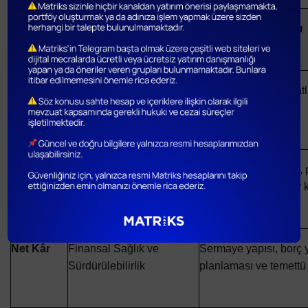
Gösterge
Odak Noktası
Stratejik Karar Alanı
Brüt Kâr
Üretim ve Tedarik Zinciri
Tedarik yönetimi, fiyatl
işçilik verimliliği.
EBIT
Operasyonel Verimlilik
Organizasyonel yapı, 
yönetimi, genel gider 
Net Kâr
Finansal Sağlık ve
Sermaye yapısı, borç y
Sürdürülebilirlik
planlaması ve temettü p