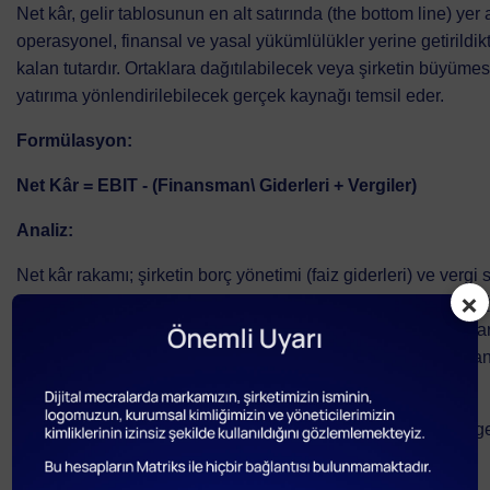
Net kâr, gelir tablosunun en alt satırında (the bottom line) yer
operasyonel, finansal ve yasal yükümlülükler yerine getirildi
kalan tutardır. Ortaklara dağıtılabilecek veya şirketin büyümes
yatırıma yönlendirilebilecek gerçek kaynağı temsil eder.
Formülasyon:
Net Kâr = EBIT - (Finansman\ Giderleri + Vergiler)
Analiz:
Net kâr rakamı; şirketin borç yönetimi (faiz giderleri) ve vergi s
×
bilgi verir. Bir şirketin operasyonel olarak çok başarılı olması
finansman modelleri veya aşırı borçlanma nedeniyle net zara
olmayabilir. Bu nedenle, net kâr rakamı işletmenin genel finan
onayı niteliğindedir.
İşletme kararlarında bu üç kalemin nasıl konumlandırılması ge
tabloda özetleyebiliriz: