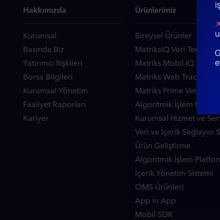
Hakkımızda
Ürünlerimiz
Kurumsal
Bireysel Ürünler
Basında Biz
MatriksIQ Veri Terminali
Yatırımcı İlişkileri
Matriks Mobil IQ
Borsa Bilgileri
Matriks Web Trader
Kurumsal Yönetim
Matriks Prime Veri Termi
Faaliyet Raporları
Algoritmik İşlem Ürünler
Kariyer
Kurumsal Hizmet ve Serv
Veri ve İçerik Sağlayıcı 
Ürün Geliştirme
Algoritmik İşlem Platfor
İçerik Yönetim Sistemi
OMS Ürünleri
App in App
Mobil SDK