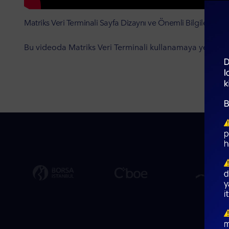
Matriks Veri Terminali Sayfa Dizaynı ve Önemli Bilgiler
Bu videoda Matriks Veri Terminali kullanamaya yeni başla