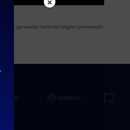
×
edilmesi gerekenler hakkında bilgiler içermektedir.