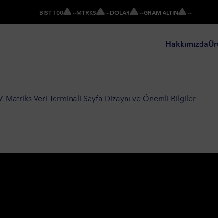
BIST 100
-
-
MTRKS
-
-
DOLAR
-
-
GRAM ALTIN
-
-
Hakkımızda
Ür
Matriks Veri Terminali Sayfa Dizaynı ve Önemli Bilgiler