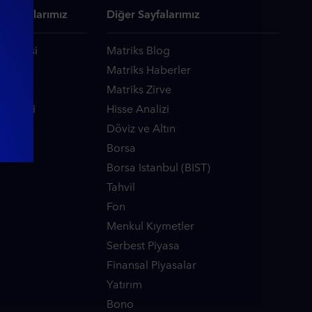
 Sayfalarımız
Diğer Sayfalarımız
phanesi
Matriks Blog
kademi
Matriks Haberler
ore
Matriks Zirve
tirileri
Hisse Analizi
Döviz ve Altın
Borsa
Borsa Istanbul (BIST)
Tahvil
Fon
Menkul Kıymetler
Serbest Piyasa
Finansal Piyasalar
Yatırım
Bono