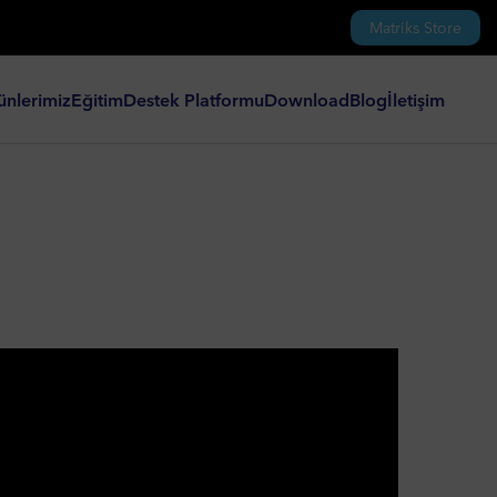
Matriks Store
ünlerimiz
Eğitim
Destek Platformu
Download
Blog
İletişim