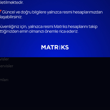
Eğitim
Diğer Web
Yardım Dokümantasyonu
Algo Kütü
Eğitici Videolar
Matriks A
Sıkça Sorulan Sorular
Matriks St
BES Fon Ge
nali
i
isler
Servisler
mları