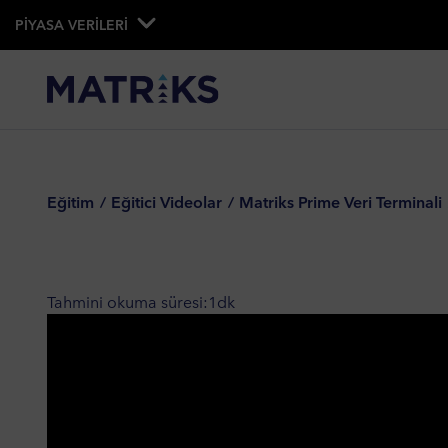
PİYASA VERİLERİ
Eğitim
Eğitici Videolar
Matriks Prime Veri Terminali
Tahmini okuma süresi:
1
dk