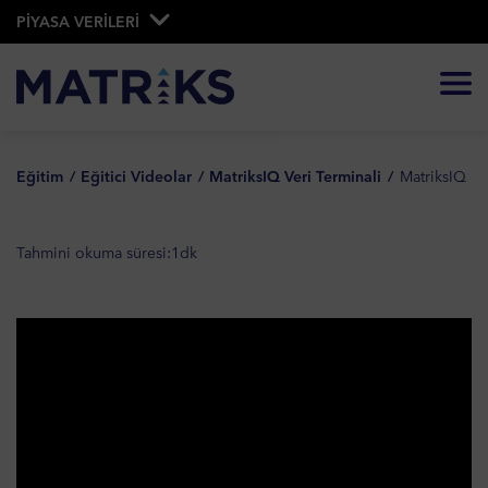
PİYASA VERİLERİ
Eğitim
Eğitici Videolar
MatriksIQ Veri Terminali
MatriksIQ Ku
Tahmini okuma süresi:
1
dk