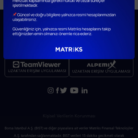
Kişisel Verilerin Korunması
Borsa İstanbul A.Ş. (BIST) ve diğer piyasalara ait veriler Matriks Finansal Teknolojiler
A.Ş. tarafından sağlanmaktadır. BIST verileri 15 dakika gecikmeli olarak