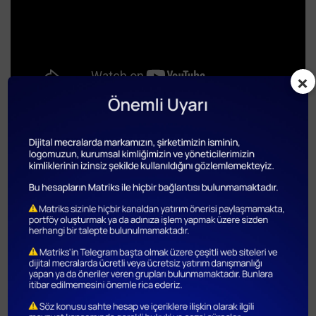
×
MatriksIQ Kullanıcı Eğitimleri - 18.Bölüm - Takas ve Aracı Kurum
Dağılımı Analizi Nasıl Yapılır?
MatriksIQ Kullanıcı Eğitimleri’nin en son bölümünde
MatriksIQ’nun sunduğu analiz araçlarının yatırım kararlarınıza nasıl
fayda sağladığını ele almıştık.📈
📌Bu hafta ise, Takas ve Aracı Kurum Dağılımı Analizi ile yatırım
kararlarınıza yeni bir perspektif kazandırmayı amaçlıyoruz.✨