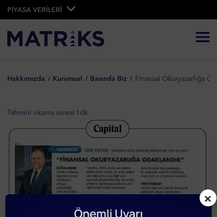
PİYASA VERİLERİ
Hakkımızda
Kurumsal
Basında Biz
Finansal Okuryazarlığa Od
Tahmini okuma süresi:
1
dk
×