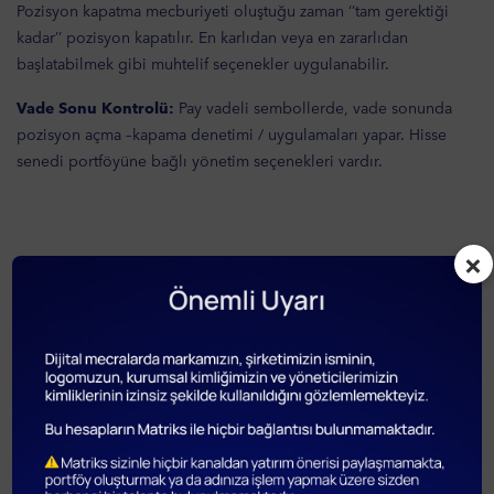
Pozisyon kapatma mecburiyeti oluştuğu zaman ‘’tam gerektiği
kadar’’ pozisyon kapatılır. En karlıdan veya en zararlıdan
başlatabilmek gibi muhtelif seçenekler uygulanabilir.
Vade Sonu Kontrolü:
Pay vadeli sembollerde, vade sonunda
pozisyon açma –kapama denetimi / uygulamaları yapar. Hisse
senedi portföyüne bağlı yönetim seçenekleri vardır.
×
Üründe hangi özellikler vardır?
- Hesap/Hesap grubu bazından otomatik Margin Call Kapatma ve
bildirim servisi
- Hesap/Hesap grubu bazından otomatik Stop Out ve bildirim