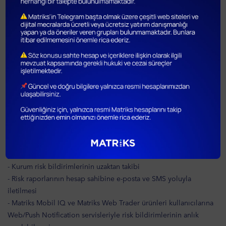
servisi
- Vadenin son işlem gününde kısa pozisyonlu pay vadeli
pozisyonların otomatik kapatılması ve bildirim servisi
- Üst Yönetim ve Risk Departmanlarına gelişmiş kurum risk analizi
raporları ve göstergeleri
- Anlık Auto Margin Call ve Auto Stop Out işlemlerinin ve
mesajlarının takibi ve tarihsel detaylı rapor sorgulama
- Kurum pozisyonlarının anlık piyasa fiyatlarına göre risk analizi.
- Kurum pozisyonlarının anlık piyasa fiyatları üzerinden dayanak
varlık yüzdesel değişimlerine göre risk simülasyonu.
- Belirlenen zamanlarda anlık risk analizinin yapılması ve
hesaplardan sorumlu birimler ve yatırım uzmanlarına e-posta
yoluyla raporların iletilmesi
- Kurum risk bildirimlerinin uzaktan takibi
- Risk raporlarının hesap sahibine e-posta ve SMS yoluyla
iletilmesi
- Matriks Mobil IQ ve Matriks Web Trader ürünleri kullanıcılarına
Web/Push Notification servisleriyle risk bildirimlerinin anlık