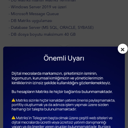
- Windows Server 2019 ve üzeri
- Microsoft Message Queue
- DB Matriks uygulaması
- Database Server (MS SQL, ORACLE, SYBASE)
- DB dosya boyutu maksimum 40 GB
×
Tarihsel Grafik
Veri Güncelleme ve
Verileri
Sorgulama
Kütüphanesi
Esnek Ara Birim
(SP/SQL)