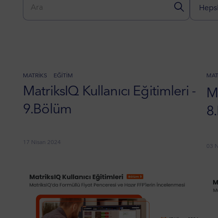
Hepsi
MATRIKS
EĞITIM
MAT
MatriksIQ Kullanıcı Eğitimleri -
Ma
9.Bölüm
8
17 Nisan 2024
03 N