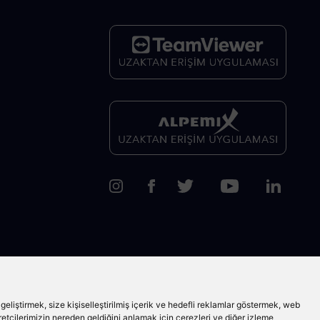
ır. Veri kaynağı Borsa İstanbul A.Ş.’dir. BIST’e ait verilerin tüm hakları Borsa
oruma altındadır ve izinsiz kullanılamaz. Bu veriler BIST’in yazılı izni olmaksızın
liştirmek, size kişiselleştirilmiş içerik ve hedefli reklamlar göstermek, web
aretçilerimizin nereden geldiğini anlamak için çerezleri ve diğer izleme