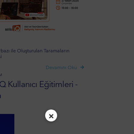
rbazı ile Oluşturulan Taramaların
i
Devamını Oku
IM
Q Kullanıcı Eğitimleri -
m
×