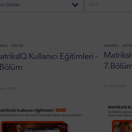
ni Göster
RIKS
EĞITIM
MATRIKS
EĞIT
MatriksI
triksIQ Kullanıcı Eğitimleri -
7.Bölü
.Bölüm
27 Mart 2024
isan 2024