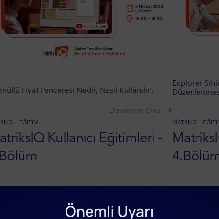
Explorer Sihi
müllü Fiyat Penceresi Nedir, Nasıl Kullanılır?
Düzenlenmes
Devamını Oku
RIKS
EĞITIM
MATRIKS
EĞIT
triksIQ Kullanıcı Eğitimleri -
MatriksI
.Bölüm
4.Bölü
art 2024
06 Mart 2024