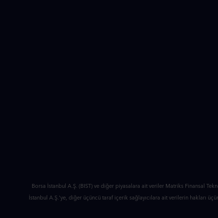
Borsa İstanbul A.Ş. (BIST) ve diğer piyasalara ait veriler Matriks Finansal Tek
İstanbul A.Ş.'ye, diğer üçüncü taraf içerik sağlayıcılara ait verilerin hakları üç