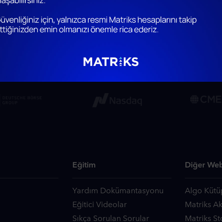
Eğitim
Diğer Web
Yardım Dokümantasyonu
Algo Kütü
Eğitici Videolar
Matriks A
Sıkça Sorulan Sorular
Matriks St