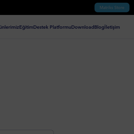
Matriks Store
ünlerimiz
Eğitim
Destek Platformu
Download
Blog
İletişim