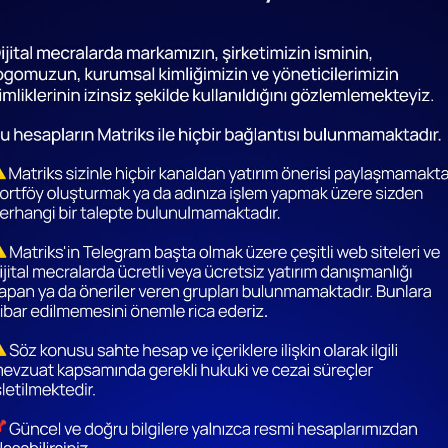
o Sihirbazı ile Oluşturulan Stratejiler Nasıl
Algoritmik İ
enlenir?
Aşamaları
Devamını Oku
|◄
2
3
4
5
►|