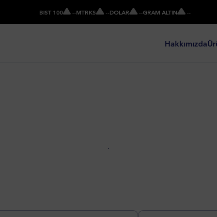
BIST 100
-
-
MTRKS
-
-
DOLAR
-
-
GRAM ALTIN
-
-
Hakkımızda
Ür
.