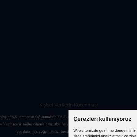
Kişisel Verilerin Korunması
nolojiler A.Ş. tarafından sağlanmaktadır. BIST verileri 15 dakika gecikmeli olarak sunulmaktad
Çerezleri kullanıyoruz
üncü taraf içerik sağlayıcılarına aittir. BİST isim ve logosu "Koruma Marka Belgesi" altında k
Web sitemizde gezinme deneyiminizi ge
kopyalanamaz, çoğaltılamaz, yeniden yayımlanamaz veya dağıtılamaz.
sitesi trafiğimizi analiz etmek ve ziy