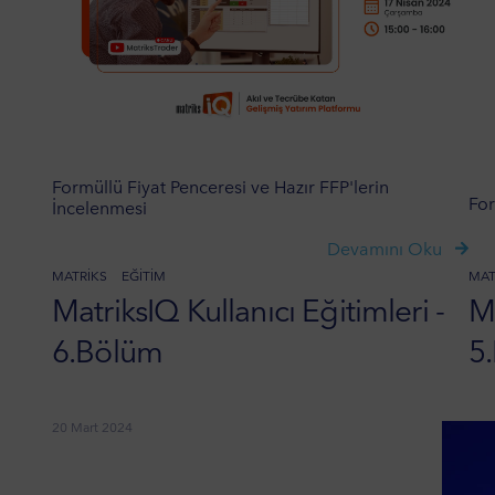
Formüllü Fiyat Penceresi ve Hazır FFP'lerin
For
İncelenmesi
Devamını Oku
MATRIKS
EĞITIM
MAT
MatriksIQ Kullanıcı Eğitimleri -
Ma
6.Bölüm
5
20 Mart 2024
13 M