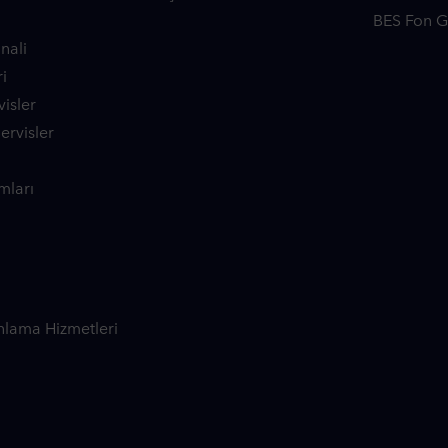
BES Fon Ge
nali
i
isler
Servisler
mları
nlama Hizmetleri