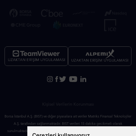
Kişisel Verilerin Korunması
Borsa İstanbul A.Ş. (BIST) ve diğer piyasalara ait veriler Matriks Finansal Teknolojiler
A.Ş. tarafından sağlanmaktadır. BIST verileri 15 dakika gecikmeli olarak
sunulmaktadır. Veri kaynağı Borsa İstanbul A.Ş.’dir. BIST’e ait verilerin tüm hakları
Çerezleri kullanıyoruz