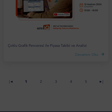
Çoklu Grafik Penceresi ile Piyasa Takibi ve Analizi
Devamını Oku
|◄
1
2
3
4
5
►|