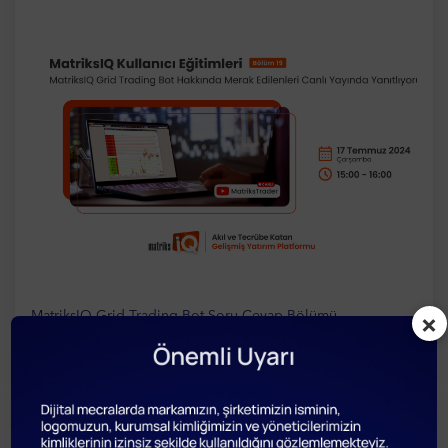
MatriksIQ Grid Trading Bot Soru-Cevap Bölümü
×
Devamını Oku
MATRIKS
EĞITIM
MatriksIQ Kullanıcı Eğitimleri -